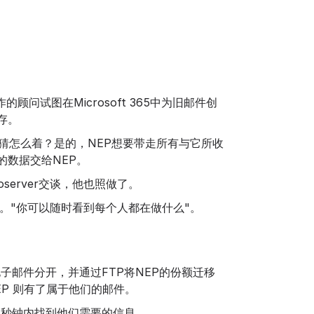
顾问试图在Microsoft 365中为旧邮件创
存。
猜怎么着？是的，NEP想要带走所有与它所收
的数据交给NEP。
oserver交谈，他也照做了。
计跟踪。"你可以随时看到每个人都在做什么"。
邮件分开，并通过FTP将NEP的份额迁移
而 NEP 则有了属于他们的邮件。
在几秒钟内找到他们需要的信息。