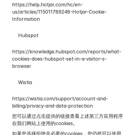
https://help.hotjar.com/hc/en-
us/articles/115011789248-Hotjar-Cookie-
Information
Hubspot
https://knowledge.hubspot.com/reports/what-
cookies-does-hubspot-set-in-a-visitor-s-
browser
Wistia
https://wistia.com/support/account-and-
billing/privacy-and-data-protection
您可以通过点击提供的链接查看上述第三方应用程序
在我们网站上使用的cookies。
如果您选择拒绝非必要的cookies，您仍然可以使用