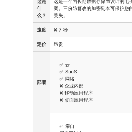
这是
这是一个为长期数据存储而设计的电
什
案。三份防篡改的加密副本可保护您
么？
丢失。
速度
❌ 7 秒
定价
昂贵
✅ 云
✅ SaaS
✅ 网络
部署
❌ 企业内部
❌ 移动应用程序
❌ 桌面应用程序
✅ 亲自