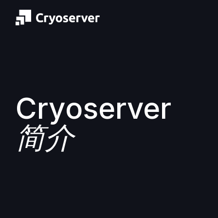
Cryoserver
简介